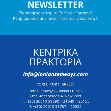
NEWSLETTER
Planning your trip to Corfu or Saranda?
Keep updated and never miss our latest news!
ΚΕΝΤΡΙΚΆ
ΠΡΑΚΤΟΡΊΑ
info@ionianseaways.com
CORFU PORT, GREECE
Ionian Seaways – Ionian Cruises
Ethn. Antistaseos 4, New Port
T. +(30) 26610
38690
–
31649
–
25155
F. +(30) 26610 38787 – 26555