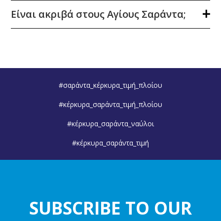
Είναι ακριβά στους Αγίους Σαράντα;
#σαράντα_κέρκυρα_τιμή_πλοίου
#κέρκυρα_σαράντα_τιμή_πλοίου
#κέρκυρα_σαράντα_ναύλοι
#κέρκυρα_σαράντα_τιμή
SUBSCRIBE TO OUR